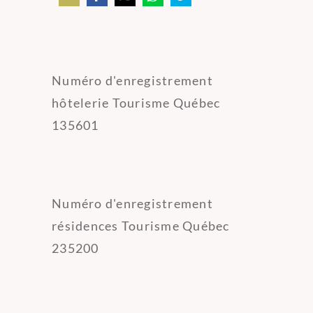
Share
Share
Share
Share
Share
on
on
on
on
on
Email
Facebook
Twitter
WhatsApp
Telegram
Numéro d'enregistrement
hôtelerie Tourisme Québec
135601
Numéro d'enregistrement
résidences Tourisme Québec
235200