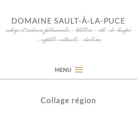
Skip
to
DOMAINE SAULT-À-LA-PUCE
content
auberge et résidences patrimoniales – hôtellerie – côte -de-beaupré
– capitale-nationale – charlevoix
MENU
Collage région